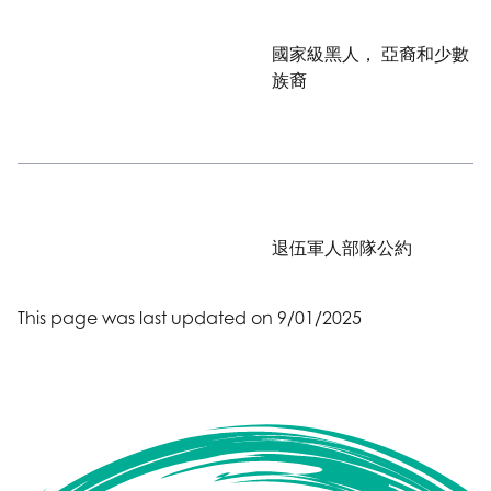
國家級黑人， 亞裔和少數
族裔
退伍軍人部隊公約